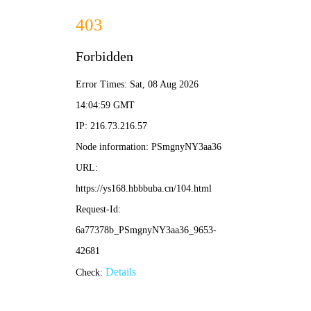
345影院
首页
电影
连续剧
综艺
动漫
留言互动
🔥 热门电影
HD中字
TS抢先
像我这样的爱情
天才游戏
8.0
9.0
TC中字
HD国语
圣母玛利亚
月光里的男孩